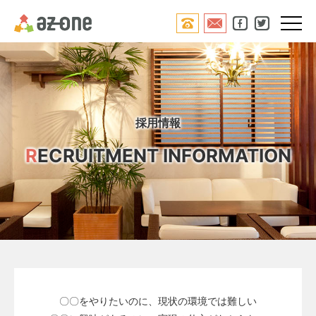




採用情報
R
ECRUITMENT INFORMATION
〇〇をやりたいのに、現状の環境では難しい