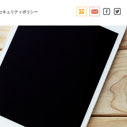




セキュリティポリシー