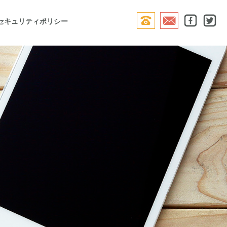




セキュリティポリシー