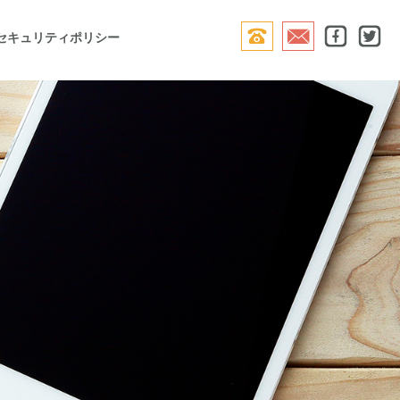




セキュリティポリシー