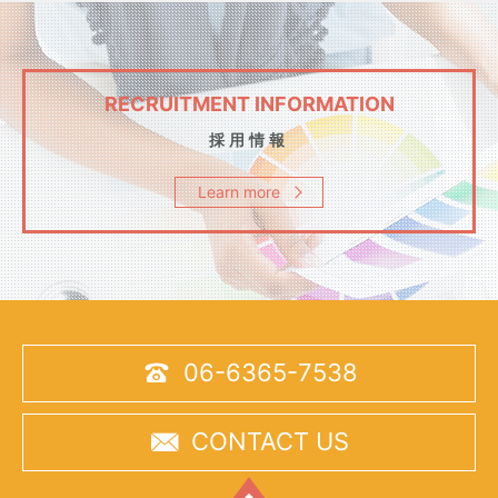
RECRUITMENT INFORMATION
採用情報
Learn more

06-6365-7538

CONTACT US