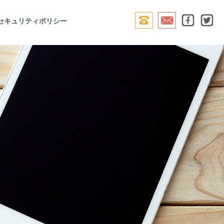




セキュリティポリシー