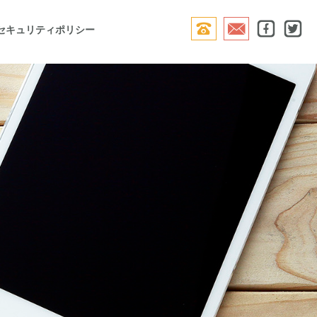




セキュリティポリシー