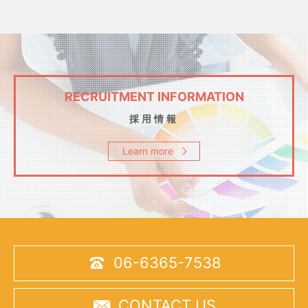
RECRUITMENT INFORMATION
採用情報
Learn more

06-6365-7538

CONTACT US